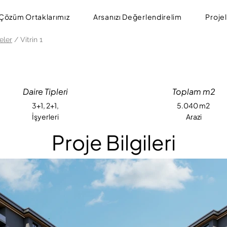
Çözüm Ortaklarımız
Arsanızı Değerlendirelim
Proje
eler
/ Vitrin 1
Daire Tipleri
Toplam m2
3+1, 2+1,
5.040 m2
İşyerleri
Arazi
Proje Bilgileri