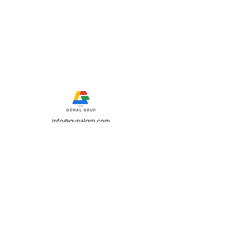
info@gunalgrp.com
+90 284 999 18 61
+90 505 293 93 14
+90 542 434 82 30
Şakayık Konakları Şükrüpaşa Mah.
2019 sok. No: 1 A40
1995 - 2023
© Günal Grup